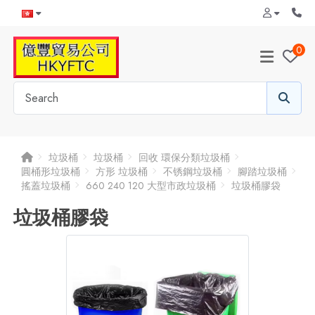
0
垃圾桶
垃圾桶
回收 環保分類垃圾桶
圓桶形垃圾桶
方形 垃圾桶
不锈鋼垃圾桶
腳踏垃圾桶
搖蓋垃圾桶
660 240 120 大型市政垃圾桶
垃圾桶膠袋
垃圾桶膠袋