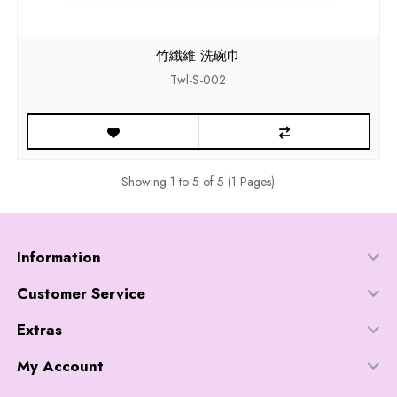
竹纖維 洗碗巾
Twl-S-002
Showing 1 to 5 of 5 (1 Pages)
Information
Customer Service
Extras
My Account